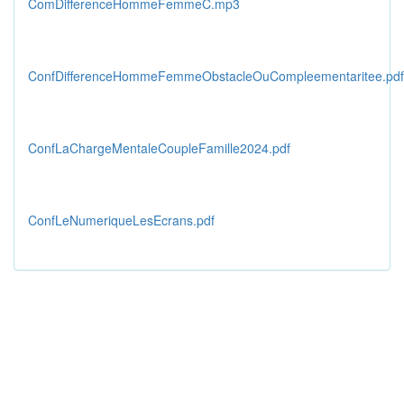
ComDifferenceHommeFemmeC.mp3
ConfDifferenceHommeFemmeObstacleOuCompleementaritee.pdf
ConfLaChargeMentaleCoupleFamille2024.pdf
ConfLeNumeriqueLesEcrans.pdf